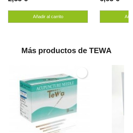
Añadir al carrito
Añad
Más productos de TEWA