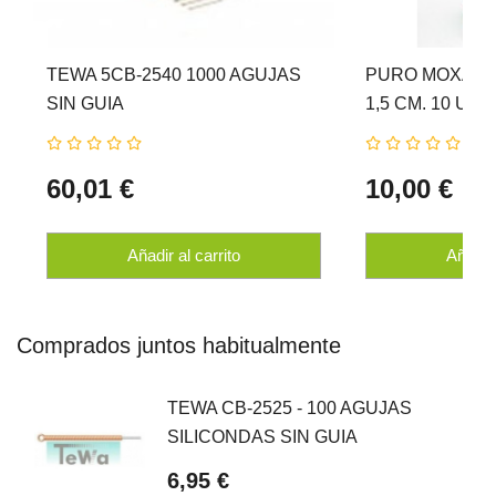
TEWA 5CB-2540 1000 AGUJAS
PURO MOXA CH
SIN GUIA
1,5 CM. 10 Uni
60,01 €
10,00 €
Añadir al carrito
Añadir 
Comprados juntos habitualmente
TEWA CB-2525 - 100 AGUJAS
SILICONDAS SIN GUIA
6,95 €