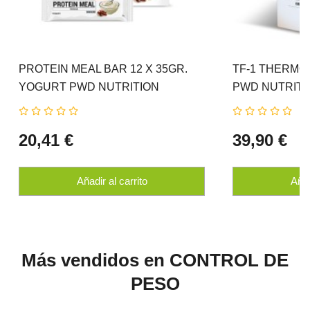
PROTEIN MEAL BAR 12 X 35GR.
TF-1 THERMO 
YOGURT PWD NUTRITION
PWD NUTRITI
20,41 €
39,90 €
Añadir al carrito
Añad
Más vendidos en CONTROL DE
PESO