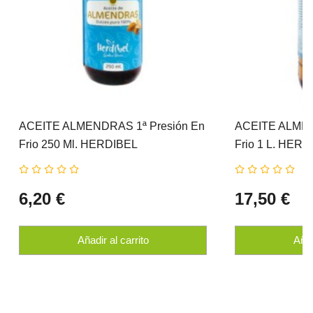
ACEITE ALMENDRAS 1ª Presión En
ACEITE ALMEN
Frio 250 Ml. HERDIBEL
Frio 1 L. HERD
6,20 €
17,50 €
Añadir al carrito
Añad