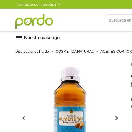
Contacta con nosotros
menu
Nuestro catálogo
Distribuciones Pardo
COSMETICA NATURAL
ACEITES CORPO