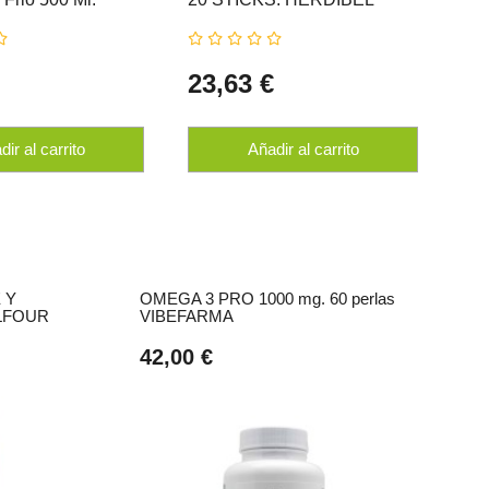
L
€
23,63 €
9,
ir al carrito
Añadir al carrito
 Y
OMEGA 3 PRO 1000 mg. 60 perlas
ALFOUR
VIBEFARMA
42,00 €