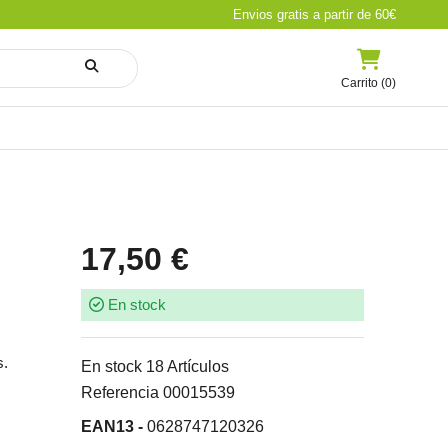
Envios gratis a partir de 60€
Carrito (0)
17,50 €
En stock
s.
En stock
18 Artículos
Referencia
00015539
EAN13 -
0628747120326