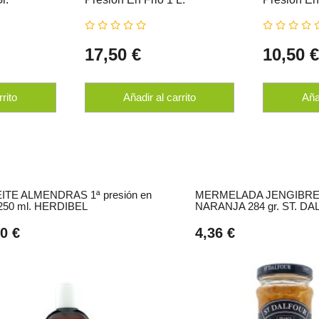
HERDIBEL
HERDIBE
17,50 €
10,50 
rrito
Añadir al carrito
Añad
ITE ALMENDRAS 1ª presión en
MERMELADA JENGIBRE
o 250 ml. HERDIBEL
NARANJA 284 gr. ST. D
0 €
4,36 €