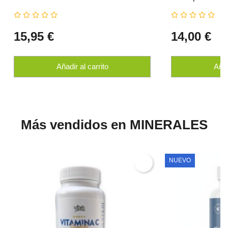
15,95 €
14,00 €
Añadir al carrito
Añad
Más vendidos en MINERALES
NUEVO