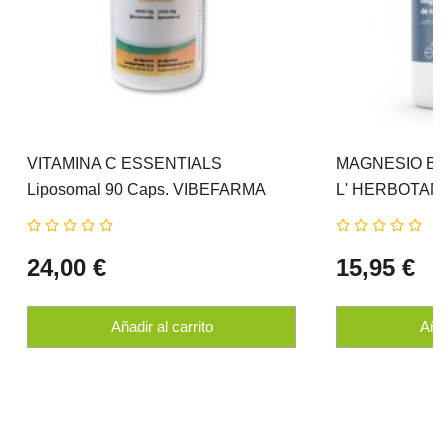
VITAMINA C ESSENTIALS
MAGNESIO Bisg
Liposomal 90 Caps. VIBEFARMA
L' HERBOTAN
24,00 €
15,95 €
Añadir al carrito
Añad