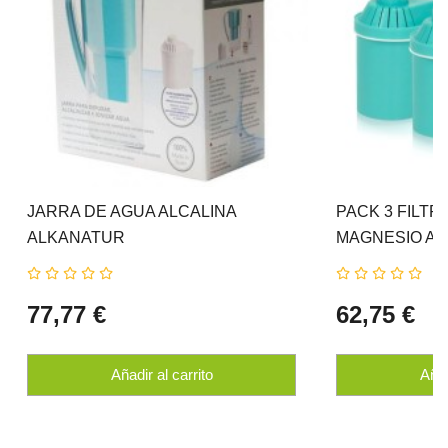
JARRA DE AGUA ALCALINA
PACK 3 FILTR
ALKANATUR
MAGNESIO A
77,77 €
62,75 €
Añadir al carrito
Añad