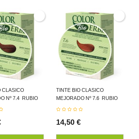
O CLASICO
TINTE BIO CLASICO
T
 Nº 7.4  RUBIO
MEJORADO Nº 7.6  RUBIO
M
ATUR ERBE
ROJO NATUR ERBE
€
14,50 €