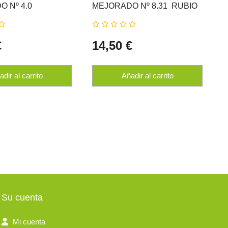
 Nº 4.0 
MEJORADO Nº 8.31  RUBIO
M
 NATUR ERBE
MIEL NATUR ERBE
€
14,50 €
dir al carrito
Añadir al carrito
Su cuenta
Mi cuenta