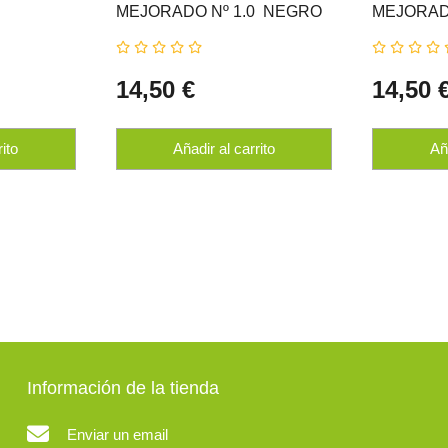

MEJORADO Nº 1.0  NEGRO
MEJORADO
O NATUR
NATUR ERBE
CASTAÑO
14,50 €
14,50 
rito
Añadir al carrito
Aña
Información de la tienda
Enviar un email