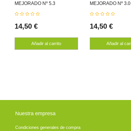
MEJORADO Nº 5.3 
MEJORADO Nº 3.0 
CASTAÑO CLARO DORADO
CASTAÑO OSCUR
NATUR ERBE
ERBE
14,50 €
14,50 €
Añadir al carrito
Añadir al car
Nuestra empresa
Condiciones generales de compra