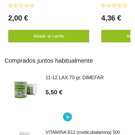
2,00 €
4,36 €
Añadir al carrito
Añad
Comprados juntos habitualmente
11-12 LAX 70 gr. DIMEFAR
5,50 €
add
VITAMINA B12 (metilcobalamina) 500