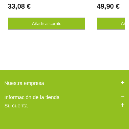
33,08 €
49,90 €
Añadir al carrito
Añad
Nuestra empresa
Información de la tienda
Su cuenta