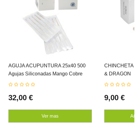
AGUJA ACUPUNTURA 25x40 500
CHINCHETA 10
Agujas Siliconadas Mango Cobre
& DRAGON
CLOUD & DRAGON
32,00 €
9,00 €
Ver mas
Añad