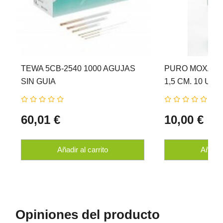
TEWA 5CB-2540 1000 AGUJAS
PURO MOXA CH
SIN GUIA
1,5 CM. 10 Uni
60,01 €
10,00 €
Añadir al carrito
Añadir 
Opiniones del producto