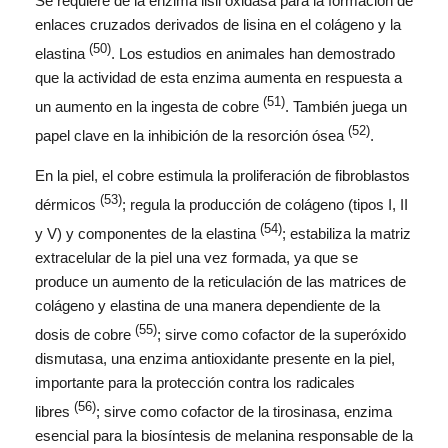
Se requiere de la enzima lisil oxidasa para la formación de
enlaces cruzados derivados de lisina en el colágeno y la
(50)
elastina
. Los estudios en animales han demostrado
que la actividad de esta enzima aumenta en respuesta a
(51)
un aumento en la ingesta de cobre
. También juega un
(52)
papel clave en la inhibición de la resorción ósea
.
En la piel, el cobre estimula la proliferación de fibroblastos
(53)
dérmicos
; regula la producción de colágeno (tipos I, II
(54)
y V) y componentes de la elastina
; estabiliza la matriz
extracelular de la piel una vez formada, ya que se
produce un aumento de la reticulación de las matrices de
colágeno y elastina de una manera dependiente de la
(55)
dosis de cobre
; sirve como cofactor de la superóxido
dismutasa, una enzima antioxidante presente en la piel,
importante para la protección contra los radicales
(56)
libres
; sirve como cofactor de la tirosinasa, enzima
esencial para la biosíntesis de melanina responsable de la