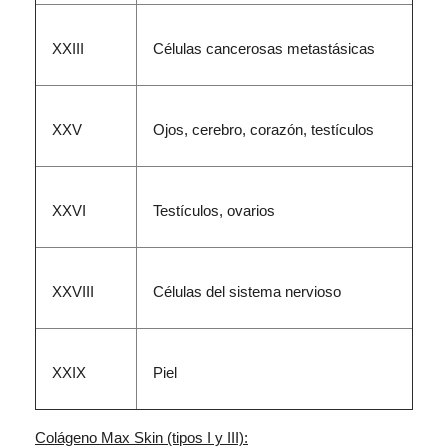
XXIII
Células cancerosas metastásicas
XXV
Ojos, cerebro, corazón, testículos
XXVI
Testículos, ovarios
XXVIII
Células del sistema nervioso
XXIX
Piel
Colágeno Max Skin (tipos I y III):