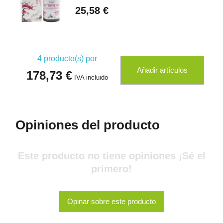
25,58 €
4
producto(s) por
Añadir artículos
178,73 €
IVA incluido
Opiniones del producto
Este producto no tiene opiniones ¡Sé el
primero!
Opinar sobre este producto