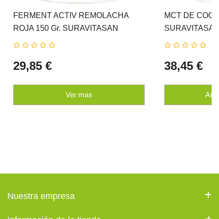
FERMENT ACTIV REMOLACHA
MCT DE COCO E
ROJA 150 Gr. SURAVITASAN
SURAVITASA
29,85 €
38,45 €
Ver mas
Añad
Nuestra empresa