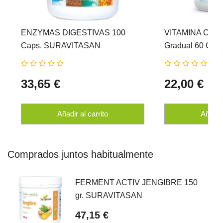
ENZYMAS DIGESTIVAS 100
VITAMINA C 1.0
Caps. SURAVITASAN
Gradual 60 Com
SURAVITASAN
33,65 €
22,00 €
Añadir al carrito
Añadir 
Comprados juntos habitualmente
FERMENT ACTIV JENGIBRE 150
gr. SURAVITASAN
47,15 €