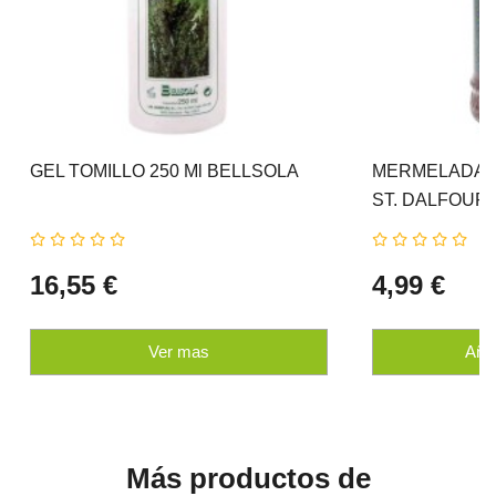
GEL TOMILLO 250 Ml BELLSOLA
MERMELADA F
ST. DALFOUR
16,55 €
4,99 €
Ver mas
Añad
Más productos de