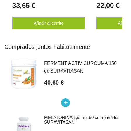
33,65 €
22,00 €
Añadir al carrito
Añadir 
Comprados juntos habitualmente
FERMENT ACTIV CURCUMA 150
gr. SURAVITASAN
40,60 €
add
MELATONINA 1,9 mg. 60 comprimidos
SURAVITASAN