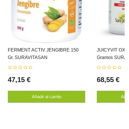
FERMENT ACTIV JENGIBRE 150
JUICYVIT OXI
Gr. SURAVITASAN
Gramos SURA
47,15 €
68,55 €
Añadir al carrito
Añad