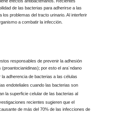
tiene efectos antibacterianos. Recientes
idad de las bacterias para adherirse a las
s problemas del tracto urinario. Al interferir
organismo a combatir la infección.
estos responsables de prevenir la adhesión
s (proantocianidinas); por esto el ara´ndano
r la adherencia de bacterias a las células
ulas endoteliales cuando las bacterias son
 la superficie celular de las bacterias al
nvestigaciones recientes sugieren que el
 causante de más del 70% de las infecciones de