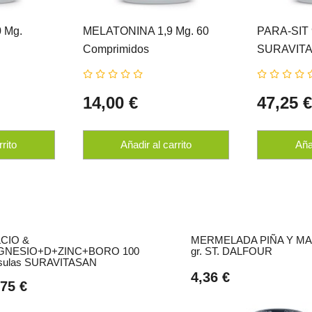
 Mg.
MELATONINA 1,9 Mg. 60
PARA-SIT 
Comprimidos
SURAVIT
SURAVITASAN
14,00 €
47,25 
rrito
Añadir al carrito
Añad
CIO &
MERMELADA PIÑA Y MA
GNESIO+D+ZINC+BORO 100
gr. ST. DALFOUR
sulas SURAVITASAN
4,36 €
,75 €