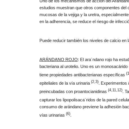
Uno de los mecanismos de acción del Arándano Ro
estudios muestran que otros componentes del co
mucosas de la vejiga y la uretra, especialmente
en la adherencia, se reduce el riesgo de infecc
Puede reducir también los niveles de calcio en l
ARÁNDANO ROJO
: El ara´ndano rojo ha est
bacteriana al urotelio. Uno es un monosacárido d
(1
tiene propiedades antibacterianas específicas
(2,3)
epiteliales de la vía urinaria
. Experimentos
(4,11,12)
preincubadas con proantocianidinas
. T
capturar los lipopolisaca´ridos de la pared celul
consumo de arándano previene la adhesión bac
(6)
vías urinarias
.