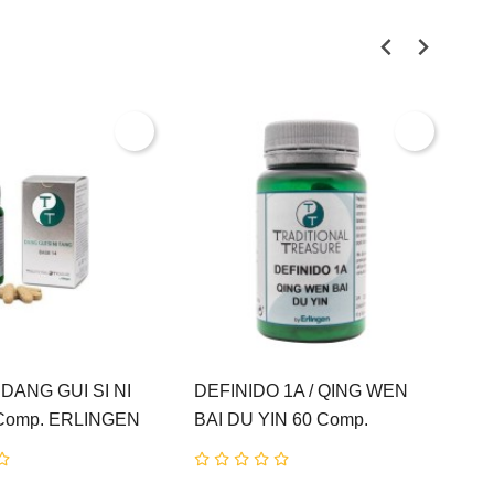
 DANG GUI SI NI
DEFINIDO 1A / QING WEN
DE
Comp. ERLINGEN
BAI DU YIN 60 Comp.
XI
ERLINGEN
E