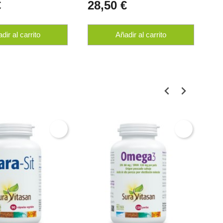
€
28,50 €
2
dir al carrito
Añadir al carrito