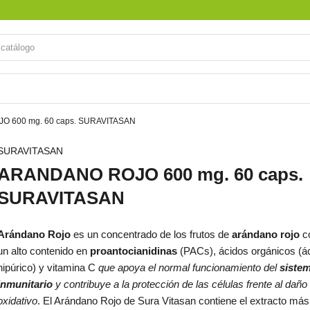
 600 mg. 60 caps. SURAVITASAN
SURAVITASAN
ARANDANO ROJO 600 mg. 60 caps.
SURAVITASAN
Arándano Rojo
es un concentrado de los frutos de
arándano rojo
c
un alto contenido en
proantocianidinas
(PACs), ácidos orgánicos (á
hipúrico) y vitamina C
que apoya el normal funcionamiento del
siste
inmunitario
y contribuye a la protección de las células frente al daño
oxidativo
. El Arándano Rojo de Sura Vitasan contiene el extracto más