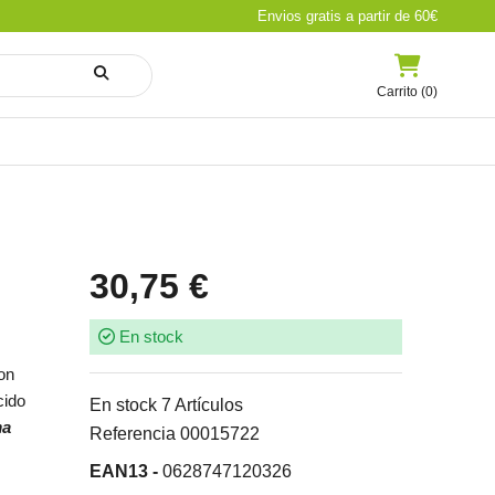
Envios gratis a partir de 60€
Carrito (0)
30,75 €
En stock
on
cido
En stock
7 Artículos
ma
Referencia
00015722
EAN13 -
0628747120326