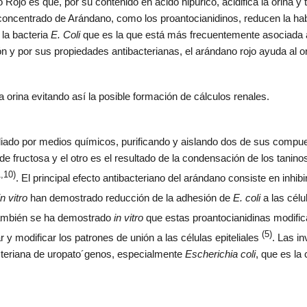
jo es que, por su contenido en ácido hipúrico, acidifica la orina y 
ncentrado de Arándano, como los proantocianidinos, reducen la habil
 la bacteria
E. Coli
que es la que está más frecuentemente asociada a lo
ión y por sus propiedades antibacterianas, el arándano rojo ayuda al 
a orina evitando así la posible formación de cálculos renales.
udiado por medios químicos, purificando y aislando dos de sus compu
e fructosa y el otro es el resultado de la condensación de los tanino
,10)
. El principal efecto antibacteriano del arándano consiste en inhibi
in vitro
han demostrado reducción de la adhesión de
E. coli
a las cél
ambién se ha demostrado
in vitro
que estas proantocianidinas modifican
(5)
ar y modificar los patrones de unión a las células epiteliales
. Las i
teriana de uropato´genos, especialmente
Escherichia coli
, que es la