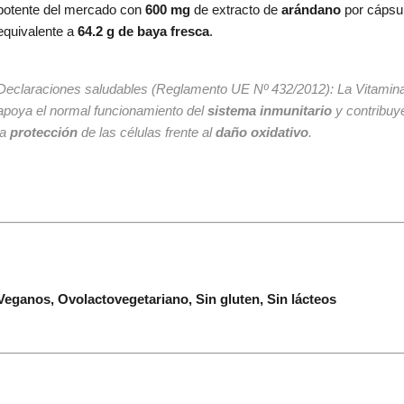
potente del mercado con
600 mg
de extracto de
arándano
por cápsu
equivalente a
64.2 g de baya fresca
.
Declaraciones saludables
(Reglamento UE Nº 432/2012):
La Vitamin
apoya el normal funcionamiento del
sistema inmunitario
y contribuy
la
protección
de las células frente al
daño oxidativo
.
Veganos, Ovolactovegetariano, Sin gluten, Sin lácteos