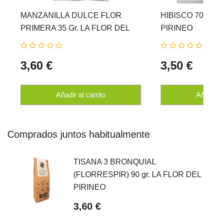
MANZANILLA DULCE FLOR
HIBISCO 70 Gr.
PRIMERA 35 Gr. LA FLOR DEL
PIRINEO
PIRINEO
3,60 €
3,50 €
Añadir al carrito
Añadir 
Comprados juntos habitualmente
TISANA 3 BRONQUIAL
(FLORRESPIR) 90 gr. LA FLOR DEL
PIRINEO
3,60 €