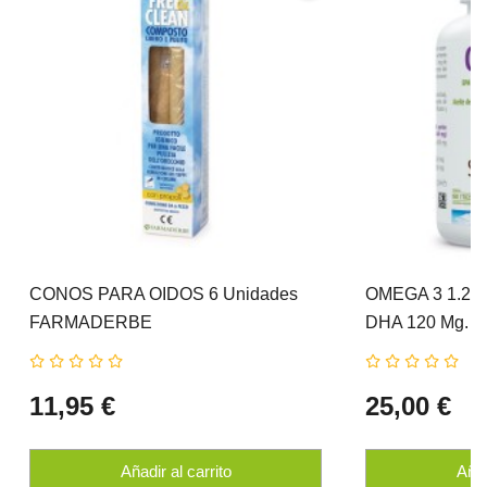
CONOS PARA OIDOS 6 Unidades
OMEGA 3 1.200
FARMADERBE
DHA 120 Mg. 12
SURAVITASA
11,95 €
25,00 €
Añadir al carrito
Añad