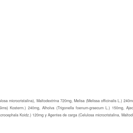
losa microcristalina), Maltodextrina 720mg, Melisa (Melissa officinalis L.) 24
Sims) Kosterm.) 240mg, Alholva (Trigonella foenum-graecum L.) 150mg, Aje
acrocephala Koidz.) 120mg y Agentes de carga (Celulosa microcristalina, Maltod