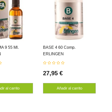
 9 55 Ml.
BASE 4 60 Comp.
DE
N
ERLINGEN
BAI
ER
€
27,95 €
28
ir al carrito
Añadir al carrito