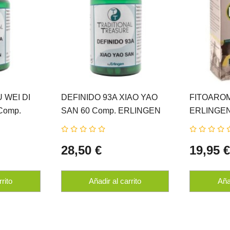
U WEI DI
DEFINIDO 93A XIAO YAO
FITOAROMA
Comp.
SAN 60 Comp. ERLINGEN
ERLINGE
28,50 €
19,95 
rrito
Añadir al carrito
Añad