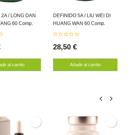
 2A / LONG DAN
DEFINIDO 5A / LIU WEI DI
DE
TANG 60 Comp.
HUANG WAN 60 Comp.
QI
N
ERLINGEN
E
€
28,50 €
2
dir al carrito
Añadir al carrito