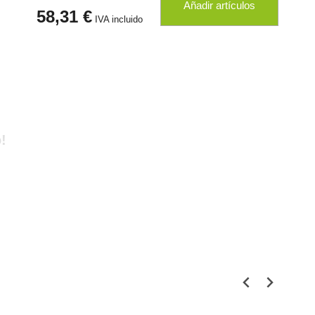
Añadir artículos
58,31 €
IVA incluido
!