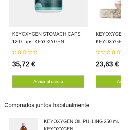
KEYOXYGEN STOMACH CAPS
KEYOXYGEN REP
120 Caps. KEYOXYGEN
KEYOXYGEN
35,72 €
23,63 €
Añadir al carrito
Añadir 
Comprados juntos habitualmente
KEYOXYGEN OIL PULLING 250 ml.
KEYOXYGEN