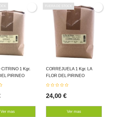
TOCK
FUERA DE STOCK
FU
CITRINO 1 Kgr.
CORREJUELA 1 Kgr. LA
TE
DEL PIRINEO
FLOR DEL PIRINEO
LA
€
24,00 €
3
Ver mas
Ver mas