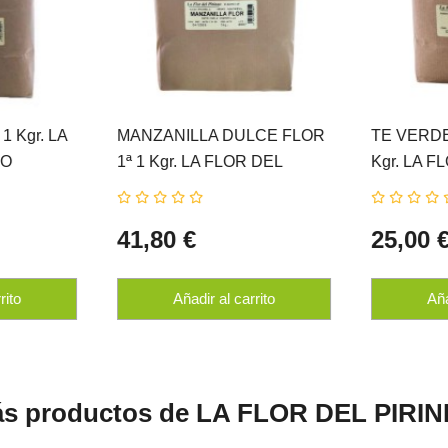
 Kgr. LA
MANZANILLA DULCE FLOR
TE VERD
EO
1ª 1 Kgr. LA FLOR DEL
Kgr. LA F
PIRINEO
41,80 €
25,00 
rito
Añadir al carrito
Aña
s productos de LA FLOR DEL PIRI