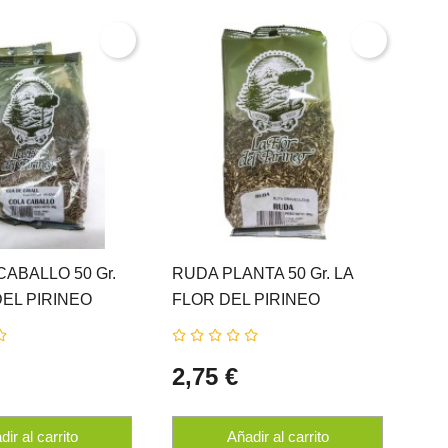
CABALLO 50 Gr.
RUDA PLANTA 50 Gr. LA
EU
DEL PIRINEO
FLOR DEL PIRINEO
Gr
2,75 €
2,
ir al carrito
Añadir al carrito