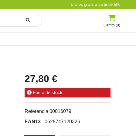
Envios gratis a partir de 60€
Carrito (0)
A
27,80 €
Fuera de stock
Referencia
00016079
EAN13 -
0628747120326