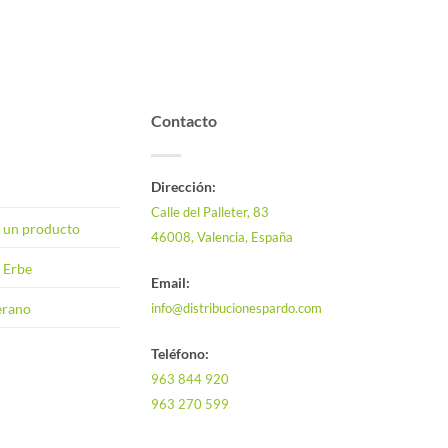
Contacto
Dirección:
Calle del Palleter, 83
n un producto
46008, Valencia, España
 Erbe
Email:
info@distribucionespardo.com
verano
Teléfono:
963 844 920
963 270 599